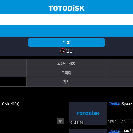
영화
웹툰
최신/미개봉
코미디
기타
0bit r00t)
Spee
영화 > 고전/명작
(
01:55:54
그는 