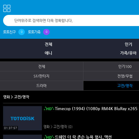
토토친구
토토가족
0
0
전체
인기
애니
가족/유아
전체
인기100
SF/판타지
전쟁/무협
드라마
고전/명작
영화 > 고전/명작
Timecop (1994) (1080p RM4K BluRay x265 1
영화 > 고전/명작
(0)
01:37:57
드웨인 더 락 존슨 뉴욕 형사_액션