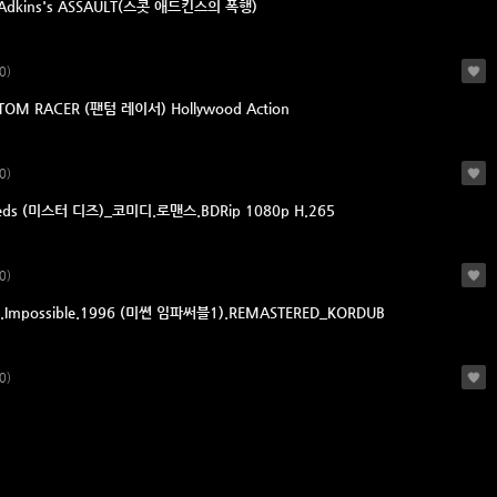
t Adkins's ASSAULT(스콧 애드킨스의 폭행)
0)
OM RACER (팬텀 레이서) Hollywood Action
0)
eeds (미스터 디즈)_코미디.로맨스.BDRip 1080p H.265
0)
n.Impossible.1996 (미쎤 임파써블1).REMASTERED_KORDUB
0)