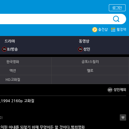
충전샵
월정액
드라마
동영상
BJ방송
성인
한국영화
공포/스릴러
액션
멜로
HD고화질
성인제외
d.1994 2160p 고화질
0)
납치된 아내를 되찾기 위해 무엇이든 할 것이다.범죄영화