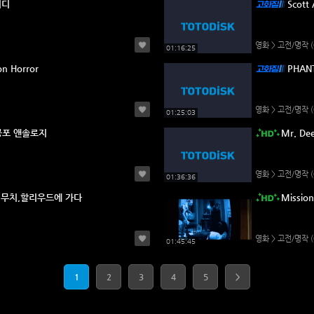
미디
Scot
영화 > 고전/명작
(
01:16:25
n Horror
PHANT
영화 > 고전/명작
(
01:25:03
)_공포 앤솔로지
Mr. D
영화 > 고전/명작
(
01:36:36
edy)무치,할리우드에 가다
Missio
영화 > 고전/명작
(
01:45:45
1
2
3
4
5
>