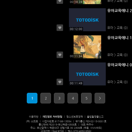
유아 > 교육
(0)
00:14:24
유아교육애니 2
유아 > 교육
(0)
00:12:00
유아교육애니 1
유아 > 교육
(0)
00:11:34
유아교육애니 0
유아 > 교육
(0)
00:11:49
1
2
3
4
5
>
이용약관
ㅣ
개인정보 처리방침
ㅣ
청소년보호정책
ㅣ
불법촬영물신고
(주) 쉬프트 ㅣ 사업자번호:617-86-13554 ㅣ 부가통신:제3-02-15-0001호
통신판매:제2015-부산해운-0508호 ㅣ 대표:하주수
주소: 부산광역시 해운대구 센텀서로 30 2309호 (우동, KNN타워)
고객센터:1544-9708 ㅣ 팩스:070-4850-8582