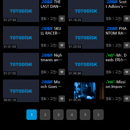
THE
Scot
LAST DANC
t Adkins's A
E (라스트 댄
SSAULT(스콧
스)_할리우드
애드킨스의
영화 > 고전/명작
(0)
영화 > 고전/명작
(
코미디
폭행)
01:27:53
01:16:25
SKU
PHA
LL RACER
NTOM RAC
(스컬 레이서)
ER (팬텀 레
_Hollywood
이서) Hollyw
영화 > 고전/명작
(0)
영화 > 고전/명작
(
Action Horr
ood Action
01:31:03
01:25:03
or
Nigh
Mr. D
tmares and
eeds (미스터
Shadows
디즈)_코미
(악몽과 그림
디.로맨스.BD
영화 > 고전/명작
(0)
영화 > 고전/명작
(
자)_공포 앤
Rip 1080p
01:21:02
01:36:36
솔로지
H.265
Mo
Missi
och Goes to
on.Impossib
Hollywood
le.1996 (미
(1974,Com
쎤 임파써블
영화 > 고전/명작
(0)
영화 > 고전/명작
(
edy)무치,할
1).REMAST
00:51:15
01:45:45
리우드에 가
ERED_KORD
다
UB
1
2
3
4
5
>