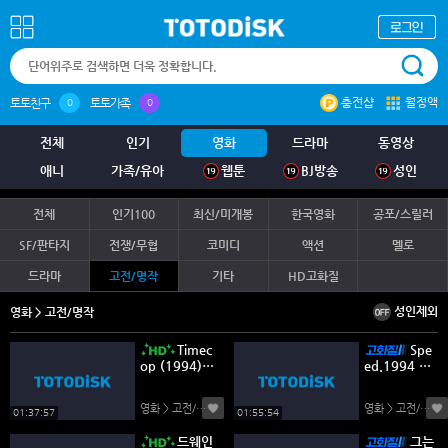
충전샵
월정액
토토친구
토토가족
0
0
전체
인기
영화
드라마
동영상
애니
가족/유아
웹툰
BJ방송
성인
전체
인기100
최신/미개봉
한국영화
공포/스릴러
SF/판타지
전쟁/무협
코미디
액션
멜로
드라마
고전/명작
기타
HD고화질
성인제외
영화 > 고전/명작
Timec
Spe
op (1994)
ed.1994 21
(1080p RM
60p 고화질
4K BluRay x
영화 > 고전/명작
(0)
영화 > 고전/명작
(
265 10bit r
01:37:57
01:55:54
00t)
드웨인
그는