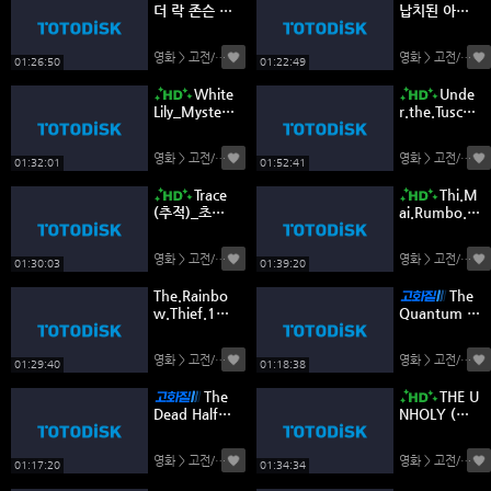
더 락 존슨 뉴
납치된 아내
욕 형사_액션
를 되찾기 위
해 무엇이든
영화 > 고전/명작
(0)
영화 > 고전/명작
(
할 것이다.범
01:26:50
01:22:49
죄영화
White
Unde
Lily_Mystery
r.the.Tusca
Crime Thrill
n.Sun(토스
er (흰 백합)_
카나의 태양
영화 > 고전/명작
(0)
영화 > 고전/명작
(
미스터리 범
아래)_로맨
01:32:01
01:52:41
죄 스릴러
스.코미디
Trace
Thi.M
(추적)_초자
ai.Rumbo.
연적 공포-부
A.Vietnam
사장 EVP
(티 마이_베
영화 > 고전/명작
(0)
영화 > 고전/명작
(
트남으로)
01:30:03
01:39:20
The.Rainbo
The
w.Thief.199
Quantum Te
0.(무지개 도
rror (양자 테
둑).코믹
러)_Sci-Fi H
영화 > 고전/명작
(0)
영화 > 고전/명작
(
orror
01:29:40
01:18:38
The
THE U
Dead Half
NHOLY (부
(데드 하프)_
정한 자)_Blo
초자연적 공
ckbuster Su
영화 > 고전/명작
(0)
영화 > 고전/명작
(
포_유령의 집
pernatural
01:17:20
01:34:34
Horror