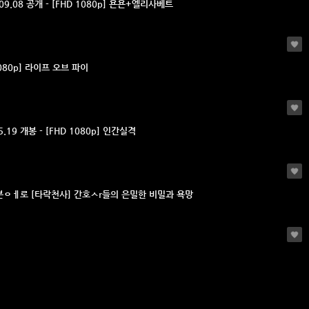
.09.08 공개 - [FHD 1080p] 욘욘+엘리사베트
1080p] 라이프 오브 파이
5.19 개봉 - [FHD 1080p] 인간실격
본ㅇㅔ로 [타락천사] 간호ㅅr들의 은밀한 비밀과 욕망