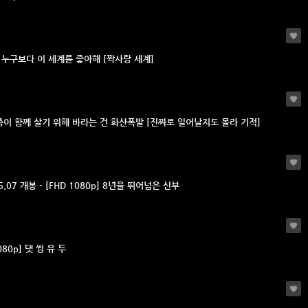
 누구보다 이 세계를 좋아해 [짝사랑 세계]
이 함께 살기 위해 바라는 건 화산폭발 [진짜로 일어날지도 몰라 기적]
05.07 개봉 - [FHD 1080p] 8년을 뛰어넘은 신부
080p] 댓 씽 유 두