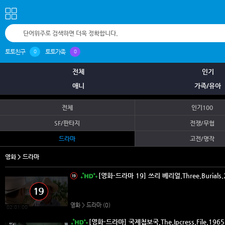
토토친구
토토가족
0
0
전체
인기
애니
가족/유아
전체
인기100
SF/판타지
전쟁/무협
드라마
고전/명작
영화 > 드라마
[영화-드라마 19] 쓰리 베리얼.Three.Burials
영화 > 드라마
(0)
02:01:00
[영화-드라마] 국제첩보국.The.Ipcress.File.19