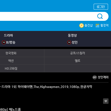
충전샵
월정액
드라마
동영상
BJ방송
성인
한국영화
공포/스릴러
액션
멜로
HD고화질
성인제외
-드라마 19] 하이웨이맨.The.Highwaymen.2019.1080p.한글자막
1080p] 매노드롬