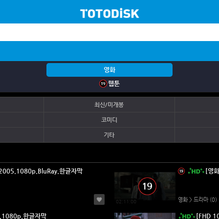
영화
웹툰
최신/미개봉
코미디
기타
.2005.1080p.BluRay.한글자막
[영화
영화 > 드라마
(0)
02:11:00
65.1080p.한글자막
[FHD 