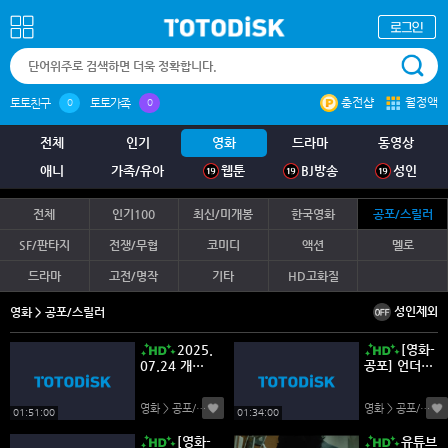
충전샵
월정액
토토친구
토토가족
0
0
전체
인기
영화
드라마
동영상
애니
가족/유아
웹툰
BJ방송
성인
전체
인기100
최신/미개봉
한국영화
공포/스릴러
SF/판타지
전쟁/무협
코미디
액션
멜로
드라마
고전/명작
기타
HD고화질
성인제외
영화 > 공포/스릴러
2025.
[영화-
07.24 개봉 -
공포] 언더톤.
[FHD 1080
Undertone.
p] 슬리핑 독
2025.1080
영화 > 공포/스릴러
(0)
영화 > 공포/스릴러
스
p.한글자막
01:51:00
01:34:00
[영화-
유튜브