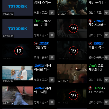
공포] 스카스
게임 누적 [야
오브 드라큘
근사건] 조회
라.Scars.Of.
수 1억 돌파
영화 > 공포/스릴러
(0)
영화 > 공포/스릴러
Dracula.197
영화
01:35:00
01:23:41
0.1080p.한
2022.
[
글자막
08.17 개봉 -
체인지오버 ]
[FHD 1080
니콜라스칼리
p] 놉
친-판타지 공
영화 > 공포/스릴러
(0)
영화 > 공포/스릴러
포
02:10:00
01:33:00
[
극한 상황 속
하늘의 목자 ]
에서 피어나
디즈니 존트
는 인간성과
라볼타-스릴
영화 > 공포/스릴러
(0)
영화 > 공포/스릴러
희망 [사일런
러
01:59:00
00:39:03
트 존]
상상
종교
이상의 거대
재판과 [장미
한 놈이 온다
의 이름] 굶주
[메가 샤크 어
린 농노들 십
영화 > 공포/스릴러
(0)
영화 > 공포/스릴러
택]
일조
01:26:00
02:11:27
사라
Le
와 그시절 추
e Cronin's t
억 소환 [옥수
he Mummy
수밭의 아이
2026
영화 > 공포/스릴러
(0)
영화 > 공포/스릴러
들] 시련의 때
01:32:14
02:15:00