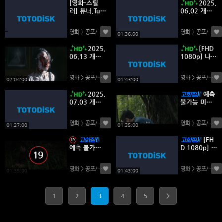
[영화-스릴
2025.
러] 튜너.Tun
06.02 개봉 -
er.2025.10
[FHD 1080
80p.한글자
p] 배드 지니
영화 > 공포/스릴러
(0)
영화 > 공포/스릴러
막
어스
01:36:00
2025.
[FHD
06.13 개봉 -
1080p] 나는
[FHD 1080
전설이다 (감
p] 퀸메리호
독판)
영화 > 공포/스릴러
(0)
영화 > 공포/스릴러
저주받은 항
02:04:00
01:43:00
해
2025.
예측
07.03 개봉 -
불가능 미지
[FHD 1080
의 숲 거대 괴
p] 블랙 크록
수 스릴러 [루
영화 > 공포/스릴러
(0)
영화 > 공포/스릴러
프트랙]
01:27:00
01:35:00
[FH
예측 불가능
D 1080p] 컨
미지의 숲 거
테이젼
대 괴수 스릴
영화 > 공포/스릴러
(0)
영화 > 공포/스릴러
러 [루프트랙]
01:35:00
01:43:00
1
2
3
4
5
>