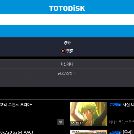
영화
웹툰
최신애니
공포/스릴러
일상 코믹 로맨스 드라마-
사실 나
애니 > 코믹/스포
00:23:51
x720 x264 AAC)
[쪽지]