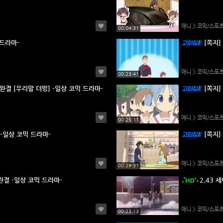
애니 > 코믹/스포
00:04:31
 드라마-
[쪽지]
애니 > 코믹/스포
00:23:41
6완결 [우리말 더빙] -일상 코믹 드라마-
[쪽지] 
애니 > 코믹/스포
00:25:11
함] -일상 코믹 드라마-
[쪽지]
애니 > 코믹/스포
00:29:31
6완결 -일상 코믹 드라마-
2.43 
애니 > 코믹/스포
00:23:13