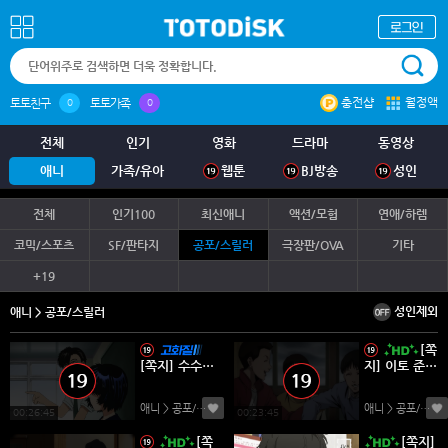
충전샵
월정액
토토친구
토토가족
0
0
전체
인기
영화
드라마
동영상
애니
가족/유아
웹툰
BJ방송
성인
전체
인기100
최신애니
액션/모험
연애/하렘
코믹/스포츠
SF/판타지
공포/스릴러
극장판/OVA
기타
+19
성인제외
애니 > 공포/스릴러
[쪽
[쪽지] 수수께
지] 이토 준지
끼 그녀 X - 0
컬렉션 01-1
1-13완결 [O
2완결 -미스
애니 > 공포/스릴러
(0)
애니 > 공포/스릴러
VA 포함] -미
테리 호러 스
00:26:45
00:23:45
스테리 코믹
릴러 액션-
[쪽
[쪽지]
드라마-