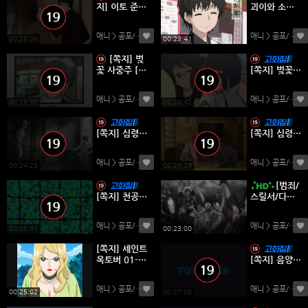
지] 이토 준지
괴이와 소녀
매니악 01-1
와 행방불명
2완결 -미스
01-12완결 -
애니 > 공포/스릴러
(0)
애니 > 공포/스릴러
테리 호러 스
미스테리 귀
00:25:06
00:23:41
릴러 액션-
신 요괴 스릴
[쪽지] 벚
러-
꽃 사중주 [1
[쪽지] 벚꽃
기] 01-12완
사중주 [2기]
결 [OVA 포
01-13완결
애니 > 공포/스릴러
(0)
애니 > 공포/스릴러
함] -미스테리
[OVA 포함] -
00:28:50
00:28:42
능력 액션-
미스테리 능
력 액션-
[쪽지] 심령탐
[쪽지] 심령탐
정 야쿠모 01
정 야쿠모 08
-07화 -미스
-13완결 -미
애니 > 공포/스릴러
(0)
애니 > 공포/스릴러
테리 능력 스
스테리 능력
00:24:29
00:24:29
릴러 액션-
스릴러 액션-
[범죄/
[쪽지] 천공
스릴서/다크
침범 01-12
판타지]데스
완결 -미스테
노트 01~37
애니 > 공포/스릴러
(0)
애니 > 공포/스릴러
리 배틀 공포
완결 -자막있
00:26:01
00:23:00
스릴러 액션-
음-
[쪽지] 세인트
옥토버 01-2
[쪽지] 음양사
6완결 -미스
[Onmyoji] 0
테리 추리 스
1-13완결 -미
애니 > 공포/스릴러
(0)
애니 > 공포/스릴러
릴러 액션-
스테리 요괴
00:25:02
00:27:05
스릴러 액션-