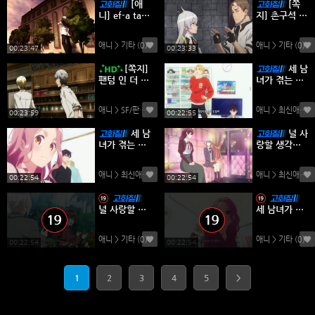
[애
[쪽
니] ef-a tale
지] 촌구석 아
of melodies
저씨 검성이
(완결) / 108
되다 [2기] 0
애니 > 기타
(0)
애니 > 기타
(0)
0P 고화질 소
1-05화 -모험
00:23:47
00:23:33
장용
판타지 액션-
[쪽지]
세 남
팬텀 인 더 트
녀가 겪는 색
와일라잇 01-
다른 삼각관
12완결 -모험
계 생활 [두
애니 > SF/판타지
(0)
애니 > 최신애니
(
능력 판타지
남자와 룸쉐
00:23:59
00:22:55
액션-
어 중입니다
세 남
널 사
2화]
녀가 겪는 색
랑할 생각은
다른 삼각관
없어라던 차
계 생활 [두
기 공작님이
애니 > 최신애니
(0)
애니 > 최신애니
(
남자와 룸쉐
어째선지 제
00:22:54
00:22:54
어 중입니다
게 푹 빠졌어
1화]
요 5화
널 사랑할 생
세 남녀가 겪
각은 없어라
는 색다른 삼
던 차기 공작
각관계 생활
애니 > 기타
(0)
애니 > 기타
(0)
님이 어째선
[두 남자와 룸
00:22:54
00:22:54
지 제게 푹 빠
쉐어 중입니
졌어요 5화2
다 1화]
1
2
3
4
5
>