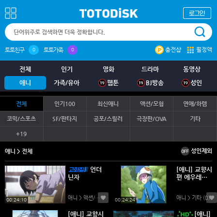
충전샵
월정액
토토친구
토토가족
0
0
전체
인기
영화
드라마
동영상
애니
가족/유아
웹툰
BJ방송
성인
전체
인기100
최신애니
액션/모험
연애/하렘
코믹/스포츠
SF/판타지
공포/스릴러
극장판/OVA
기타
+19
성인제외
애니 > 전체
언더
[애니] 교향시
닌자
편 에우레카
(26회-마지막
회) / H264
애니 > 액션/모험
(0)
애니 > 기타
(0)
고화질 소장
00:24:10
00:24:24
용
[애니] 교향시
[애니]