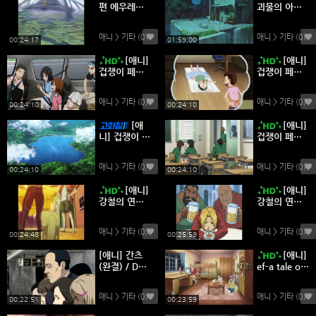
편 에우레카
괴물의 아이
(1회-25회) /
(완결) / H26
H264 고화질
4 고화질 소
애니 > 기타
(0)
애니 > 기타
(0)
소장용
장용
00:24:17
01:59:00
[애니]
[애니]
겁쟁이 페달
겁쟁이 페달
4기 (완결) /
3기 (완결) /
720P 고화질
720P 고화질
애니 > 기타
(0)
애니 > 기타
(0)
소장용
소장용
00:24:10
00:24:10
[애
[애니]
니] 겁쟁이 페
겁쟁이 페달
달 2기 (완결)
1기 (완결) /
/ 720P 고화
720P 고화질
애니 > 기타
(0)
애니 > 기타
(0)
질 소장용
소장용
00:24:10
00:24:10
[애니]
[애니]
강철의 연금
강철의 연금
술사 오리지
술사 오리지
널 (26회-마
널 (1회-25
애니 > 기타
(0)
애니 > 기타
(0)
지막회) / H2
회) / H264
00:24:48
00:25:59
64 고화질 소
고화질 소장
[애니] 간츠
[애니]
장용
용
(완결) / DVD
ef-a tale of
Rip 고화질
memories
소장용
(완결) / 720
애니 > 기타
(0)
애니 > 기타
(0)
P 고화질 소
00:22:51
00:23:59
장용