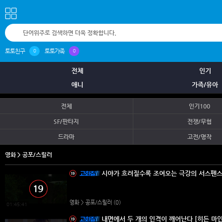
토토친구
토토가족
0
0
전체
인기
애니
가족/유아
전체
인기100
SF/판타지
전쟁/무협
드라마
고전/명작
영화 > 공포/스릴러
시야가 흐려질수록 조여오는 극강의 서스펜스 
영화 > 공포/스릴러
(0)
01:45:41
내면에서 두 개의 인격이 깨어난다 [히든 마인