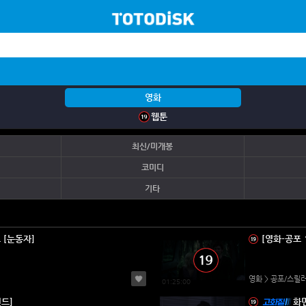
영화
웹툰
최신/미개봉
코미디
기타
[눈동자]
[영화-공포 1
영화 > 공포/스릴
01:25:00
드]
화면