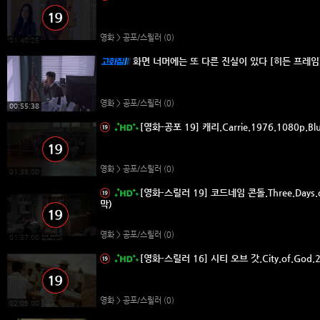
영화 > 공포/스릴러
(0)
01:40:25
화면 너머에는 또 다른 진실이 있다 [히든 프레임
영화 > 공포/스릴러
(0)
00:55:38
[영화-공포 19] 캐리.Carrie.1976.1080p.B
영화 > 공포/스릴러
(0)
01:38:00
[영화-스릴러 19] 코드네임 콘돌.Three.Days.o
막)
영화 > 공포/스릴러
(0)
01:57:00
[영화-스릴러 16] 시티 오브 갓.City.of.God
영화 > 공포/스릴러
(0)
02:09:00