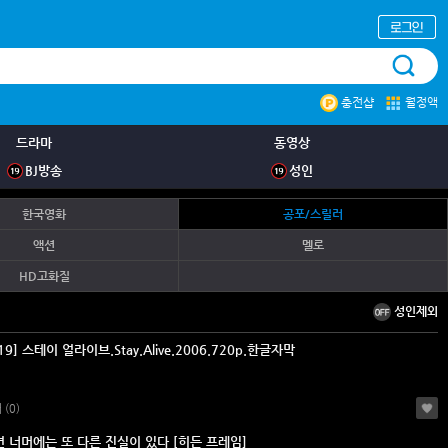
충전샵
월정액
드라마
동영상
BJ방송
성인
한국영화
공포/스릴러
액션
멜로
HD고화질
성인제외
9] 스테이 얼라이브.Stay.Alive.2006.720p.한글자막
러
(0)
 너머에는 또 다른 진실이 있다 [히든 프레임]