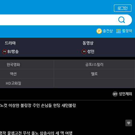
충전샵
월정액
드라마
동영상
BJ방송
성인
한국영화
공포/스릴러
액션
멜로
HD고화질
성인제외
 노컷 이상한 볼링장 주인 손님들 헌팅 새턴볼링
역시명작 꿀잼고전 무삭 올노 삼총사의 세 엑 여행