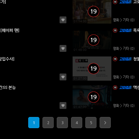
가]
고
영화 > 기타
(0)
01:14:00
[페이퍼 맨]
목
영화 > 기타
(0)
01:48:00
잠입수사]
청
영화 > 기타
(0)
01:27:00
l법칙 인간으l 본능
액션
영화 > 기타
(0)
01:47:00
1
2
3
4
5
>