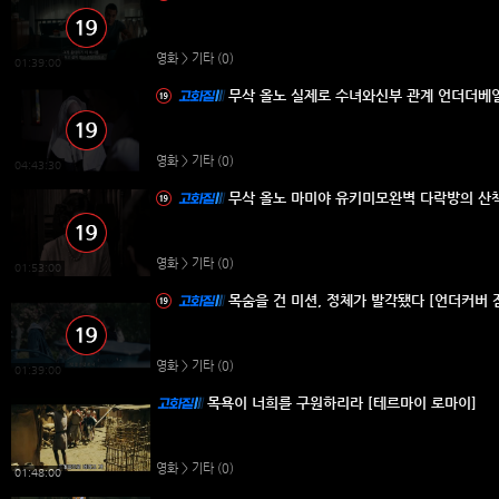
영화 > 기타
(0)
01:39:00
무삭 올노 실제로 수녀와신부 관계 언더더베
영화 > 기타
(0)
04:43:30
무삭 올노 마미야 유키미모완벽 다락방의 산
영화 > 기타
(0)
01:53:00
목숨을 건 미션, 정체가 발각됐다 [언더커버 
영화 > 기타
(0)
01:39:00
목욕이 너희를 구원하리라 [테르마이 로마이]
영화 > 기타
(0)
01:48:00