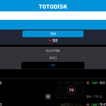
영화
웹툰
최신/미개봉
코미디
기타
질
최신
영화 > 기타
(0)
01:49:00
트