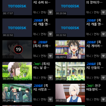
지] 슈퍼 뒤에
의 장미(우리
서 담배 피우
말 더빙판) 1-
는 두 사람 0
20화 완결
애니 > 연애/하렘
(0)
애니 > 연애/하렘
(
1-12완결 -일
00:17:57
00:20:56
상 로맨스 드
[쪽
[쪽
라마-
지] 캐롤 앤
지] 캐롤 앤
튜즈데이 01-
튜즈데이 13-
12화 -일상
24완결 -일상
애니 > 연애/하렘
(0)
애니 > 연애/하렘
(
음악 드라마-
음악 드라마-
00:22:52
00:22:52
[쪽
[쪽지] 쓰레기
지] 게이머즈
의 본망 01-1
01-12완결 -
2완결 -일상
일상 게임 로
애니 > 연애/하렘
(0)
애니 > 연애/하렘
(
로맨스 드라
맨스 코믹-
00:22:52
00:23:52
마-
[쪽지]
[쪽
어느 날 공주
지] 신들의 장
가 되어버렸
난 01-12완
다 01-16완
결 -신 로맨스
애니 > 연애/하렘
(0)
애니 > 연애/하렘
(
결 -로맨스 판
드라마-
00:24:14
00:23:43
타지 드라마-
[쪽
친구
지] 사랑과 선
여동생이 나
거와 초콜릿
한테만 짜증
01-13완결 -
나게 군다 1-
애니 > 연애/하렘
(0)
애니 > 연애/하렘
(
일상 로맨스
12화 완결
00:24:19
00:23:27
드라마-