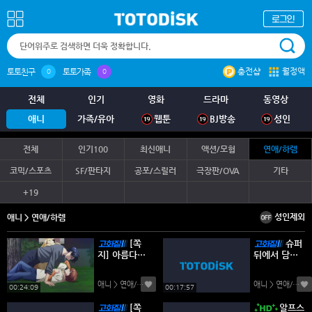
충전샵
월정액
토토친구
토토가족
0
0
전체
인기
영화
드라마
동영상
애니
가족/유아
웹툰
BJ방송
성인
전체
인기100
최신애니
액션/모험
연애/하렘
코믹/스포츠
SF/판타지
공포/스릴러
극장판/OVA
기타
+19
성인제외
애니 > 연애/하렘
[쪽
슈퍼
지] 아름다운
뒤에서 담배
그대에게 [1
피우는 두 사
기] 01-12완
람 1-12화 완
애니 > 연애/하렘
(0)
애니 > 연애/하렘
(
결 -일상 순정
결
00:24:09
00:17:57
드라마-
[쪽
알프스