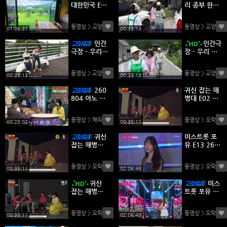
대한민국 E1
리 종부 한찬
95 260807
라이 E6438
720p WANN
260807 45
동영상 > 교양
(0)
동영상 > 교양
(0)
A
0p WANNA
01:06:37
00:33:13
인간
인간극
극장 - 우리
장 - 우리 종
종부 한찬라
부 한찬라이
이 E6438 2
E6438 260
동영상 > 교양
(0)
동영상 > 교양
(0)
60807 108
807 720p
00:33:13
00:33:13
0p WANNA
WANNA
260
귀신 잡는 해
804 아노 짱
병대 E02 26
의 덴덴덴파
0807 450p
진짜 여자친
WANNA
동영상 > 해외/쇼프로
(0)
동영상 > 오락
(0)
구가 등장! 마
00:25:02
00:35:11
음의 교감 게
귀신
미스트롯 포
임.mp4
잡는 해병대
유 E13 260
E02 26080
806 450p
7 1080p W
WANNA
동영상 > 오락
(0)
동영상 > 오락
(0)
ANNA
00:35:11
02:06:48
귀신
미스
잡는 해병대
트롯 포유 E1
E02 26080
3 260806 1
7 720p WA
080p WANN
동영상 > 오락
(0)
동영상 > 오락
(0)
NNA
A
00:35:11
02:06:48