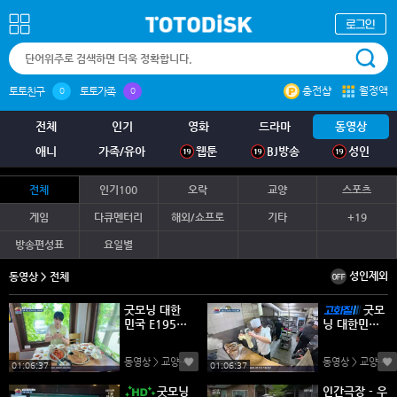
충전샵
월정액
토토친구
토토가족
0
0
전체
인기
영화
드라마
동영상
애니
가족/유아
웹툰
BJ방송
성인
전체
인기100
오락
교양
스포츠
게임
다큐멘터리
해외/쇼프로
기타
+19
방송편성표
요일별
성인제외
동영상 > 전체
굿모닝 대한
굿모
민국 E195 2
닝 대한민국
60807 450
E195 2608
p WANNA
07 1080p
동영상 > 교양
(0)
동영상 > 교양
(0)
WANNA
01:06:37
01:06:37
굿모닝
인간극장 - 우