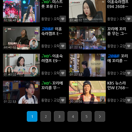
미스트
이혼숙려캠프
롯 포유 E13
E94 26080
260806 72
6 450p WA
0p WANNA
NNA
동영상 > 오락
(0)
동영상 > 오락
(0)
02:06:48
01:40:02
이혼
꼬리에 꼬리
숙려캠프 E9
를 무는 그날
4 260806 1
이야기 E235
080p WANN
260806 45
동영상 > 오락
(0)
동영상 > 교양
(0)
A
0p WANNA
01:40:02
01:22:53
이혼숙
꼬리
려캠프 E94
에 꼬리를 무
260806 72
는 그날 이야
0p WANNA
기 E235 26
동영상 > 오락
(0)
동영상 > 교양
(0)
0806 1080
01:40:02
01:22:53
p WANNA
꼬리에
KBS 뉴스라
꼬리를 무는
인W E768 2
그날 이야기
60806 450
E235 2608
p WANNA
동영상 > 교양
(0)
동영상 > 교양
(0)
06 720p W
01:22:53
00:38:08
ANNA
1
2
3
4
5
>