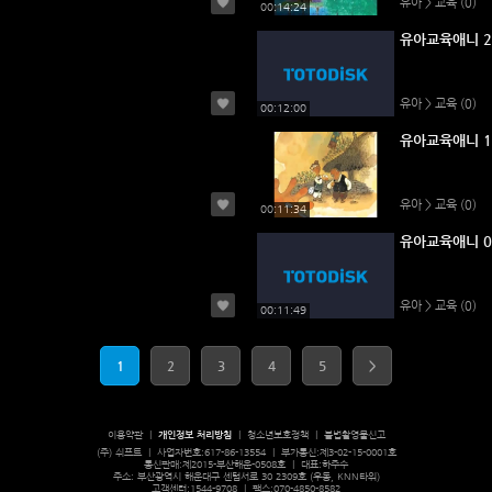
유아 > 교육
(0)
00:14:24
유아교육애니 2
유아 > 교육
(0)
00:12:00
유아교육애니 1
유아 > 교육
(0)
00:11:34
유아교육애니 0
유아 > 교육
(0)
00:11:49
1
2
3
4
5
>
이용약관
ㅣ
개인정보 처리방침
ㅣ
청소년보호정책
ㅣ
불법촬영물신고
(주) 쉬프트 ㅣ 사업자번호:617-86-13554 ㅣ 부가통신:제3-02-15-0001호
통신판매:제2015-부산해운-0508호 ㅣ 대표:하주수
주소: 부산광역시 해운대구 센텀서로 30 2309호 (우동, KNN타워)
고객센터:1544-9708 ㅣ 팩스:070-4850-8582