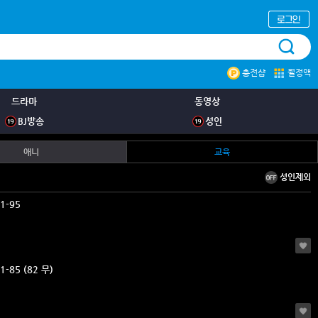
충전샵
월정액
드라마
동영상
BJ방송
성인
애니
교육
성인제외
1-95
유아교육애니 81-85 (82 무)