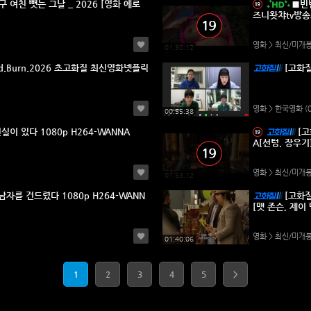
여친 뺏는 그날 _ 2026 [영화 에로
■빈빈■
즈니왓챠tv방송
영화 > 최신/미개
01:30:12
6 초고화질 최신영화넷플릭
[고화질
영화 > 한국영화
(
00:55:38
실이 있다 1080p H264-WANNA
[고
A[선텅, 장우기
영화 > 최신/미개
01:53:12
남자를 건드렸다 1080p H264-WANN
[고화질
[맷 존슨, 제이
영화 > 최신/미개
01:40:06
1
2
3
4
5
>