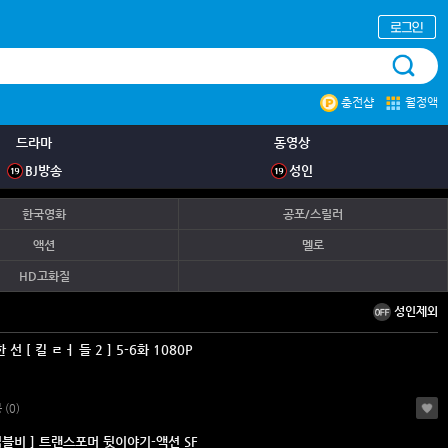
충전샵
월정액
드라마
동영상
BJ방송
성인
한국영화
공포/스릴러
액션
멜로
HD고화질
성인제외
o7월 한 선 [ 킬 ㄹㅓ 들 2 ] 5-6화 1080P
봉
(0)
범블비 ] 트랜스포머 뒷이야기-액션 SF