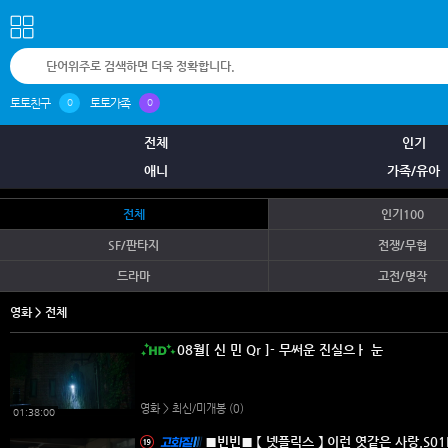
토토친구
토토가족
0
0
전체
인기
애니
가족/유아
전체
인기100
SF/판타지
전쟁/무협
드라마
고전/명작
영화 > 전체
08월[ 신 민 Qr ]- 무써운 진실으ㅏ 눈
영화 > 최신/미개봉
(0)
01:38:00
■빈빈■ 【 넷플릭스 】 이런 엿같은 사랑.S01E01 ~ E12 초고