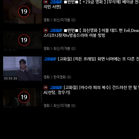
■빈빈■ 【 +29금 영화 】 [무삭제] 베이글 친구 
지민 서연]
영화 > 최신/미개봉
(0)
00:47:12
■빈빈■ 【 최신영화 】 이블 데드 번 Evil.Dead.Burn.202
스디즈니왓챠tv방송드라마 어봉 빙빙
영화 > 최신/미개봉
(0)
01:50:31
[고화질] [히든 프레임] 화면 너머에는 또 다른 진
영화 > 한국영화
(0)
00:55:38
[고화질] [아수라 피의 복수] 건드려선 안 될 
A[선텅, 장우기]
영화 > 최신/미개봉
(0)
01:53:12