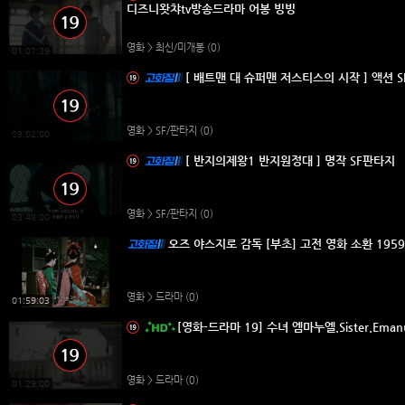
디즈니왓챠tv방송드라마 어봉 빙빙
영화 > 최신/미개봉
(0)
01:07:39
[ 배트맨 대 슈퍼맨 저스티스의 시작 ] 액션 S
영화 > SF/판타지
(0)
03:02:00
[ 반지의제왕1 반지원정대 ] 명작 SF판타지
영화 > SF/판타지
(0)
03:48:00
오즈 야스지로 감독 [부초] 고전 영화 소환 1959
영화 > 드라마
(0)
01:59:03
[영화-드라마 19] 수녀 엠마누엘.Sister.Emanu
영화 > 드라마
(0)
01:29:00