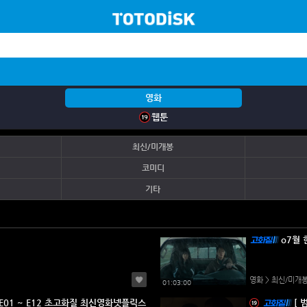
영화
웹툰
최신/미개봉
코미디
기타
영화 > 최신/미개
01:03:00
화질 최신영화넷플릭스
[ 