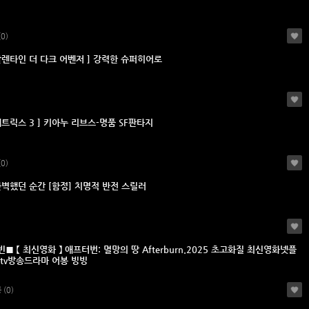
(0)
발렌타인 더 다크 어벤저 ] 강력한 슈퍼히어로
매트릭스 3 ] 키아누 리브스-명품 SF판타지
(0)
완벽했던 순간 [함정] 치명적 반전 스릴러
 【 최신영화 】 애프터번: 멸망의 땅 Afterburn.2025 초고화질 최신영화넷플
tv방송드라마 어봉 빙빙
봉
(0)