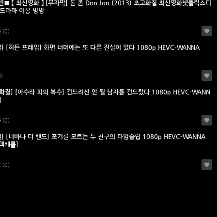
 【 최신영화 】 [무자막] 돈 존 Don Jon (2013) 초고화질 최신영화넷플릭스디
드라마 어봉 빙빙
봉
(0)
] [히든 프레임] 화면 너머에는 또 다른 진실이 있다 1080p HEVC-WANNA
0)
화질] [아수라 피의 복수] 건드려선 안 될 남자를 건드렸다 1080p HEVC-WANN
]
봉
(0)
] [너바나 더 밴드] 포기를 모르는 두 친구의 타임슬립 1080p HEVC-WANNA
 맥캐롤]
봉
(0)