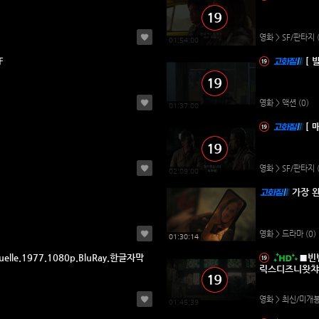
영화 > SF/판타지
01:54:00
F
[ 
영화 > 액션
(0)
01:37:00
[ 
영화 > SF/판타지
02:09:00
가장 
영화 > 드라마
(0)
01:30:14
elle.1977.1080p.BluRay.한글자막
■빈빈■
릭스디즈니왓챠
영화 > 최신/미개
01:45:39