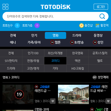
충전샵
월정액
토토친구
토토가족
0
0
전체
인기
영화
드라마
동영상
애니
가족/유아
웹툰
BJ방송
성인
전체
인기100
최신/미개봉
한국영화
공포/스릴러
SF/판타지
전쟁/무협
코미디
액션
멜로
드라마
고전/명작
기타
HD고화질
성인제외
영화 > 코미디
레전
레전드급 바
드급 바보들
보들이 온다
이 온다 [덤
[덤 앤 더머
앤 더머 투]
영화 > 코미디
(0)
영화 > 코미디
(0)
투]
01:48:00
01:48:00
[영화-코미
[영