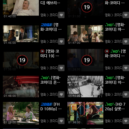
디] 에브리바
화-코미디 1
디스 파인.Ev
9] 올드 스쿨.
erybodys.Fi
Old.School.
영화 > 코미디
(0)
영화 > 코미디
(0)
ne.2009.72
2003.1080
01:40:00
01:31:00
0p.한글자막
p.BluRay.한
[영
[영화-
글자막
화-코미디] 상
코미디] 마이
사에 대처하
원 앤 온리.M
는 로맨틱한
y.One.And.
영화 > 코미디
(0)
영화 > 코미디
(0)
자세.2018.1
Only.2009.
01:45:00
01:47:00
080p.한글자
1080p.BluR
[영화-코
[영
막
ay.한글자막
미디 19] 와
화-코미디 1
일드 웨딩.Th
9] 롱풀리 어
e.Wilde.We
큐즈드.Wron
영화 > 코미디
(0)
영화 > 코미디
(0)
dding.201
gfully.Accus
01:35:00
01:26:00
7.720p.한글
ed.1998.10
[영화-
[영화-
자막
80p.한글자
코미디] 온리
코미디] 이혼
막
유.Only You.
이탈리안 스
1994.1080
타일.Divorc
영화 > 코미디
(0)
영화 > 코미디
(0)
p.한글자막
e.Italian.Styl
01:48:00
01:44:00
e.1961.108
[FH
[HD 7
0p.한글자막
D 1080p] 스
20p] 샬롯의
테이션 에이
거미줄
전트 (2SUB)
영화 > 코미디
(0)
영화 > 코미디
(0)
2
01:29:00
01:36:00