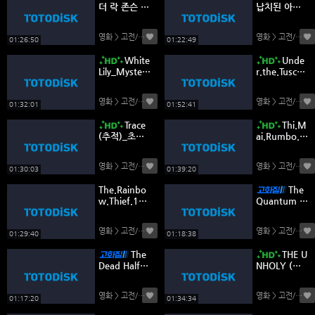
더 락 존슨 뉴
납치된 아내
욕 형사_액션
를 되찾기 위
해 무엇이든
영화 > 고전/명작
(0)
영화 > 고전/명작
(
할 것이다.범
01:26:50
01:22:49
죄영화
White
Unde
Lily_Mystery
r.the.Tusca
Crime Thrill
n.Sun(토스
er (흰 백합)_
카나의 태양
영화 > 고전/명작
(0)
영화 > 고전/명작
(
미스터리 범
아래)_로맨
01:32:01
01:52:41
죄 스릴러
스.코미디
Trace
Thi.M
(추적)_초자
ai.Rumbo.
연적 공포-부
A.Vietnam
사장 EVP
(티 마이_베
영화 > 고전/명작
(0)
영화 > 고전/명작
(
트남으로)
01:30:03
01:39:20
The.Rainbo
The
w.Thief.199
Quantum Te
0.(무지개 도
rror (양자 테
둑).코믹
러)_Sci-Fi H
영화 > 고전/명작
(0)
영화 > 고전/명작
(
orror
01:29:40
01:18:38
The
THE U
Dead Half
NHOLY (부
(데드 하프)_
정한 자)_Blo
초자연적 공
ckbuster Su
영화 > 고전/명작
(0)
영화 > 고전/명작
(
포_유령의 집
pernatural
01:17:20
01:34:34
Horror