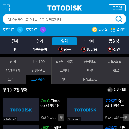
충전샵
월정액
토토친구
토토가족
0
0
전체
인기
영화
드라마
동영상
애니
가족/유아
웹툰
BJ방송
성인
전체
인기100
최신/미개봉
한국영화
공포/스릴러
SF/판타지
전쟁/무협
코미디
액션
멜로
드라마
고전/명작
기타
HD고화질
성인제외
영화 > 고전/명작
Timec
Spe
op (1994)
ed.1994 21
(1080p RM
60p 고화질
4K BluRay x
영화 > 고전/명작
(0)
영화 > 고전/명작
(
265 10bit r
01:37:57
01:55:54
00t)
드웨인
그는