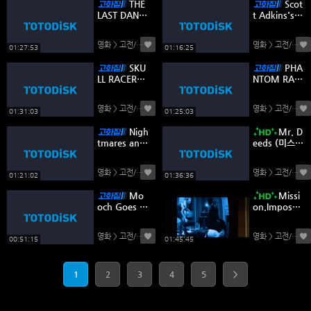
THE
Scot
LAST DANC
t Adkins's A
E (라스트 댄
SSAULT(스콧
스)_할리우드
애드킨스의
영화 > 고전/명작
(0)
영화 > 고전/명작
(
코미디
폭행)
01:27:53
01:16:25
SKU
PHA
LL RACER
NTOM RAC
(스컬 레이서)
ER (팬텀 레
_Hollywood
이서) Hollyw
영화 > 고전/명작
(0)
영화 > 고전/명작
(
Action Horr
ood Action
01:31:03
01:25:03
or
Nigh
Mr. D
tmares and
eeds (미스터
Shadows
디즈)_코미
(악몽과 그림
디.로맨스.BD
영화 > 고전/명작
(0)
영화 > 고전/명작
(
자)_공포 앤
Rip 1080p
01:21:02
01:36:36
솔로지
H.265
Mo
Missi
och Goes to
on.Impossib
Hollywood
le.1996 (미
(1974,Com
쎤 임파써블
영화 > 고전/명작
(0)
영화 > 고전/명작
(
edy)무치,할
1).REMAST
00:51:15
01:45:45
리우드에 가
ERED_KORD
다
UB
1
2
3
4
5
>